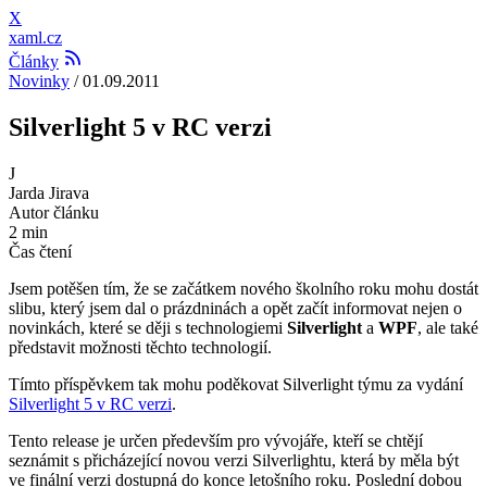
X
xaml.cz
Články
Novinky
/
01.09.2011
Silverlight 5 v RC verzi
J
Jarda Jirava
Autor článku
2 min
Čas čtení
Jsem potěšen tím, že se začátkem nového školního roku mohu dostát
slibu, který jsem dal o prázdninách a opět začít informovat nejen o
novinkách, které se ději s technologiemi
Silverlight
a
WPF
, ale také
představit možnosti těchto technologií.
Tímto příspěvkem tak mohu poděkovat Silverlight týmu za vydání
Silverlight 5 v RC verzi
.
Tento release je určen především pro vývojáře, kteří se chtějí
seznámit s přicházející novou verzi Silverlightu, která by měla být
ve finální verzi dostupná do konce letošního roku. Poslední dobou