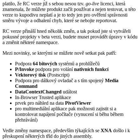
platilo, že RC verze již s sebou nesou tzv.
go-live
licenci, která
znamenala, že můžete produkt začít používat a nejen testovat, u této
verze to kupodivu neplatí a je to tedy jen pro ověření správnosti
směru vývoje a odhalení chyb, které se nebojte reportovat.
RC verze přináší hned několik změn, a tak pokud jste si vytvářeli
pokusné projekty v beta verzi, budete muset provádět úpravy v kódu
a změnit některé namespace.
Mezi novinky, se kterými se můžete nově setkat pak patří:
Podpora
64 bitových
systémů a prohlížečů
P/Invoke
podpora pro volání
nativních funkcí
Vektorový tisk
(Postscript)
Podpora pro dálkový ovladač a s tím spojený
Media
Command
DataContextChanged
událost
In-Browser Trusted aplikace
prvek pro náhled na data
PivotViewer
pro multimediální aplikace pak možnosti zajistit si a
kontrolovat napájení počítače (vynucení si běhu během
přehrávání)
Vedle změny namespace, především týkajících se
XNA
došlo i k
přeskupení některých tříd do jiných assembly.