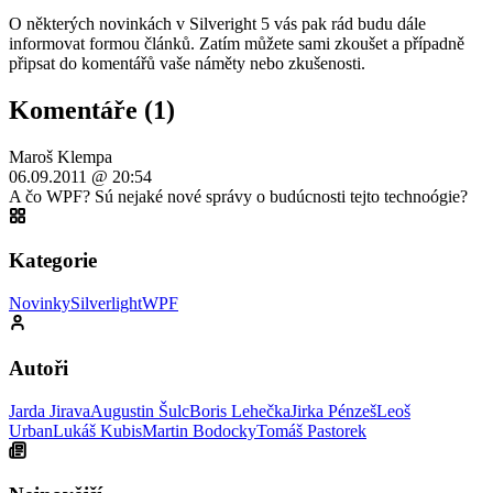
O některých novinkách v Silveright 5 vás pak rád budu dále
informovat formou článků. Zatím můžete sami zkoušet a případně
připsat do komentářů vaše náměty nebo zkušenosti.
Komentáře (1)
Maroš Klempa
06.09.2011 @ 20:54
A čo WPF? Sú nejaké nové správy o budúcnosti tejto technoógie?
Kategorie
Novinky
Silverlight
WPF
Autoři
Jarda Jirava
Augustin Šulc
Boris Lehečka
Jirka Pénzeš
Leoš
Urban
Lukáš Kubis
Martin Bodocky
Tomáš Pastorek