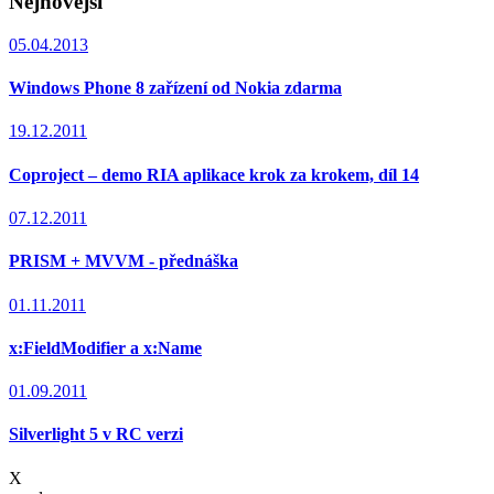
Nejnovější
05.04.2013
Windows Phone 8 zařízení od Nokia zdarma
19.12.2011
Coproject – demo RIA aplikace krok za krokem, díl 14
07.12.2011
PRISM + MVVM - přednáška
01.11.2011
x:FieldModifier a x:Name
01.09.2011
Silverlight 5 v RC verzi
X