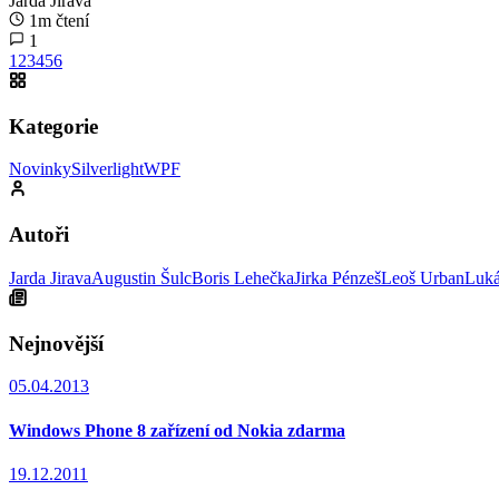
Jarda Jirava
1m čtení
1
1
2
3
4
5
6
Kategorie
Novinky
Silverlight
WPF
Autoři
Jarda Jirava
Augustin Šulc
Boris Lehečka
Jirka Pénzeš
Leoš Urban
Luká
Nejnovější
05.04.2013
Windows Phone 8 zařízení od Nokia zdarma
19.12.2011