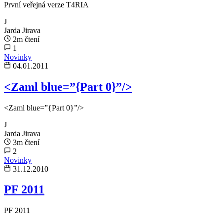
První veřejná verze T4RIA
J
Jarda Jirava
2m čtení
1
Novinky
04.01.2011
<Zaml blue=”{Part 0}”/>
<Zaml blue=”{Part 0}”/>
J
Jarda Jirava
3m čtení
2
Novinky
31.12.2010
PF 2011
PF 2011