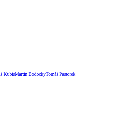
š Kubis
Martin Bodocky
Tomáš Pastorek