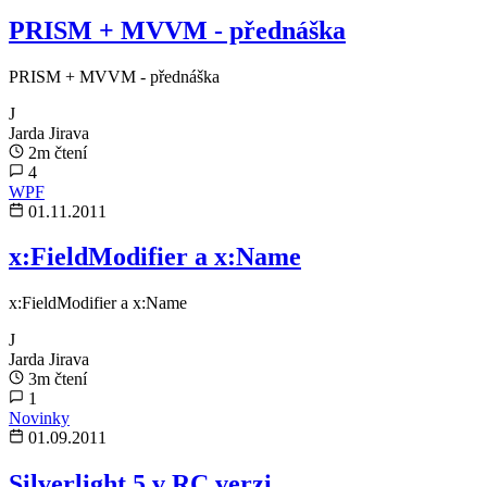
PRISM + MVVM - přednáška
PRISM + MVVM - přednáška
J
Jarda Jirava
2m čtení
4
WPF
01.11.2011
x:FieldModifier a x:Name
x:FieldModifier a x:Name
J
Jarda Jirava
3m čtení
1
Novinky
01.09.2011
Silverlight 5 v RC verzi