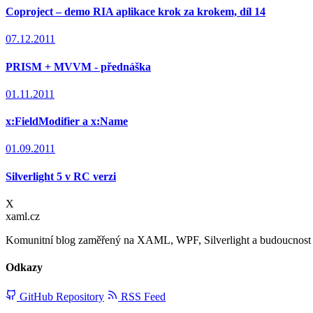
Coproject – demo RIA aplikace krok za krokem, díl 14
07.12.2011
PRISM + MVVM - přednáška
01.11.2011
x:FieldModifier a x:Name
01.09.2011
Silverlight 5 v RC verzi
X
xaml.cz
Komunitní blog zaměřený na XAML, WPF, Silverlight a budoucnost d
Odkazy
GitHub Repository
RSS Feed