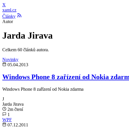
X
xaml.cz
Články
Autor
Jarda Jirava
Celkem 60 článků autora.
Novinky
05.04.2013
Windows Phone 8 zařízení od Nokia zdar
Windows Phone 8 zařízení od Nokia zdarma
J
Jarda Jirava
2m čtení
1
WPF
07.12.2011