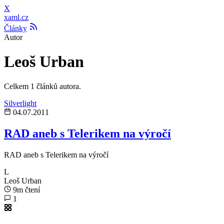
X
xaml.cz
Články
Autor
Leoš Urban
Celkem 1 článků autora.
Silverlight
04.07.2011
RAD aneb s Telerikem na výročí
RAD aneb s Telerikem na výročí
L
Leoš Urban
9m čtení
1