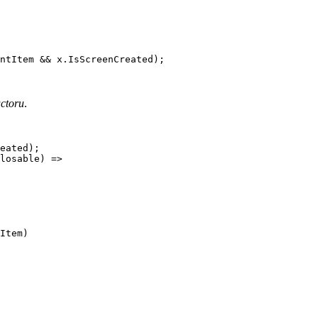
ntItem && x.IsScreenCreated);

ctoru
.
eated);

losable) =>

Item)
