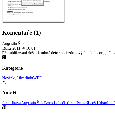
Komentáře (1)
Augustin Šulc
19.12.2011 @ 10:01
Při publikování došlo k mírné deformaci zdrojových kódů - originál n
Kategorie
Novinky
Silverlight
WPF
Autoři
Jarda Jirava
Augustin Šulc
Boris Lehečka
Jirka Pénzeš
Leoš Urban
Luká