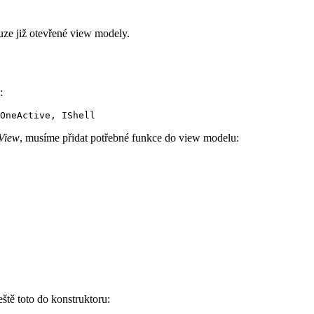
ze již otevřené view modely.
:
lView
, musíme přidat potřebné funkce do view modelu:
ještě toto do konstruktoru: