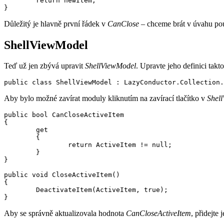
        return newItem;

Důležitý je hlavně první řádek v
CanClose
– chceme brát v úvahu pou
ShellViewModel
Teď už jen zbývá upravit
ShellViewModel
. Upravte jeho definici takto
Aby bylo možné zavírat moduly kliknutím na zavírací tlačítko v
Shel
public bool CanCloseActiveItem

{

        get

        {

                return ActiveItem != null;

        }

}

public void CloseActiveItem()

{

        DeactivateItem(ActiveItem, true);

Aby se správně aktualizovala hodnota
CanCloseActiveItem
, přidejte 