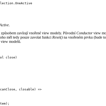
lection.OneActive

Active
.
m způsobem zavírají vnořené view modely. Původní
Conductor
view mod
toho měl tedy pouze zavolat funkci
Reset()
na vnořeném prvku (bude t
h view modelů.
ol close)

canClose, closable) =>

tem);
