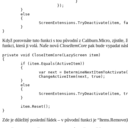
                                }

                        });

        }

        else

        {

                ScreenExtensions.TryDeactivate(item, fa
        }

Když porovnáte tuto funkci s tou původní z Caliburn.Micro, zjistíte,
funkci, která ji volá. Naše nová
CloseItemCore
pak bude vypadat nás
private void CloseItemCore(LazyScreen item)

{

        if (item.Equals(ActiveItem))

        {

                var next = DetermineNextItemToActivate(
                ChangeActiveItem(next, true);

        }

        else

        {

                ScreenExtensions.TryDeactivate(item, tr
        }

        item.Reset();

Zde je důležitý poslední řádek – v původní funkci je “Items.Remove(