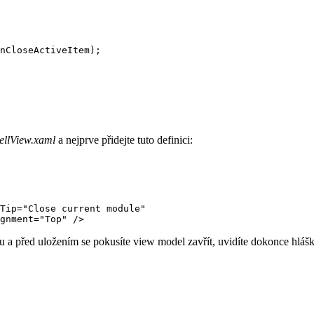
nCloseActiveItem);

ellView.xaml
a nejprve přidejte tuto definici:
Tip="Close current module"

u a před uložením se pokusíte view model zavřít, uvidíte dokonce hlá