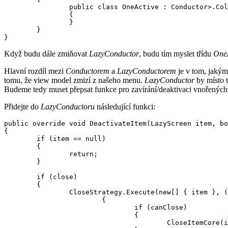
                public class OneActive : Conductor>.Col
                {

                }

        }

Když budu dále zmiňovat
LazyConductor
, budu tím myslet třídu
One
Hlavní rozdíl mezi
Conductorem
a
LazyConductorem
je v tom, jaký
tomu, že view model zmizí z našeho menu.
LazyConductor
by místo 
Budeme tedy muset přepsat funkce pro zavírání/deaktivaci vnořenýc
Přidejte do
LazyConductoru
následující funkci:
public override void DeactivateItem(LazyScreen item, bo
{

        if (item == null)

        {

                return;

        }

        if (close)

        {

                CloseStrategy.Execute(new[] { item }, (
                        {

                                if (canClose)

                                {

                                        CloseItemCore(i