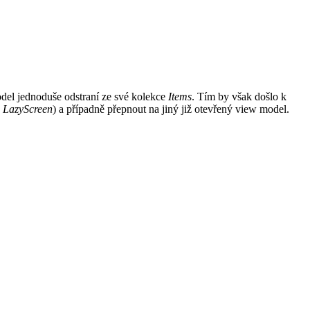
el jednoduše odstraní ze své kolekce
Items
. Tím by však došlo k
o
LazyScreen
) a případně přepnout na jiný již otevřený view model.