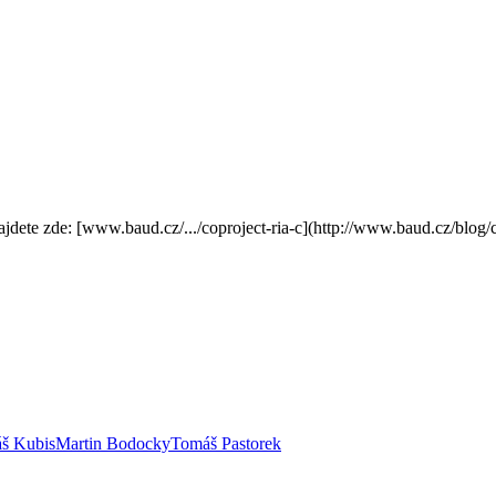
ajdete zde: [www.baud.cz/.../coproject-ria-c](http://www.baud.cz/blog/
š Kubis
Martin Bodocky
Tomáš Pastorek