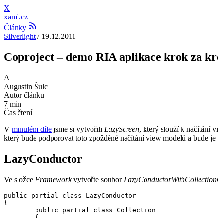
X
xaml.cz
Články
Silverlight
/
19.12.2011
Coproject – demo RIA aplikace krok za kr
A
Augustin Šulc
Autor článku
7 min
Čas čtení
V
minulém díle
jsme si vytvořili
LazyScreen
, který slouží k načítání
který bude podporovat toto zpožděné načítání view modelů a bude je t
LazyConductor
Ve složce
Framework
vytvořte soubor
LazyConductorWithCollection
public partial class LazyConductor

{

        public partial class Collection

        {
