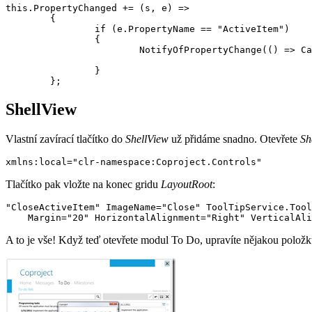
this.PropertyChanged += (s, e) =>

        {

                if (e.PropertyName == "ActiveItem")

                {

                        NotifyOfPropertyChange(() => Ca
                }

ShellView
Vlastní zavírací tlačítko do
ShellView
už přidáme snadno. Otevřete
Sh
Tlačítko pak vložte na konec gridu
LayoutRoot
:
"CloseActiveItem" ImageName="Close" ToolTipService.Tool
A to je vše! Když teď otevřete modul To Do, upravíte nějakou položk