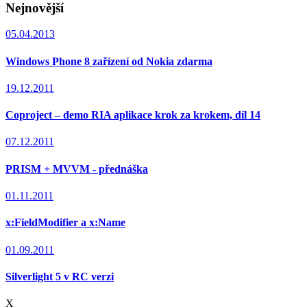
Nejnovější
05.04.2013
Windows Phone 8 zařízení od Nokia zdarma
19.12.2011
Coproject – demo RIA aplikace krok za krokem, díl 14
07.12.2011
PRISM + MVVM - přednáška
01.11.2011
x:FieldModifier a x:Name
01.09.2011
Silverlight 5 v RC verzi
X