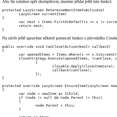
Aby šla solution opět zkompilovat, musíme přidat ještě tuto funkci:
protected LazyScreen DetermineNextItemToActivate(

        LazyScreen currentItem)

{

        var next = Items.FirstOrDefault(x => x != curre
        return next;

Na závěr ještě upravíme některé pomocné funkce z původního
Condu
public override void CanClose(Action<bool> callback)

{

        var openedItems = Items.Where(x => x.IsScreenCr
        CloseStrategy.Execute(openedItems, (canClose, c
                {

                        closable.Apply(CloseItemCore);

                        callback(canClose);

                });

}

protected override LazyScreen EnsureItem(LazyScreen new
{

        var node = newItem as IChild;

        if (node != null && node.Parent != this)

        {

                node.Parent = this;

        }
