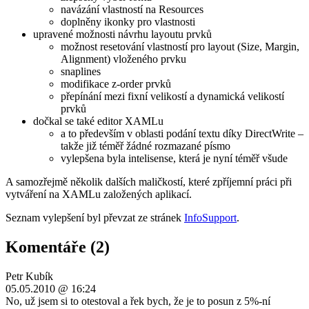
navázání vlastností na Resources
doplněny ikonky pro vlastnosti
upravené možnosti návrhu layoutu prvků
možnost resetování vlastností pro layout (Size, Margin,
Alignment) vloženého prvku
snaplines
modifikace z-order prvků
přepínání mezi fixní velikostí a dynamická velikostí
prvků
dočkal se také editor XAMLu
a to především v oblasti podání textu díky DirectWrite –
takže již téměř žádné rozmazané písmo
vylepšena byla intelisense, která je nyní téměř všude
A samozřejmě několik dalších maličkostí, které zpříjemní práci při
vytváření na XAMLu založených aplikací.
Seznam vylepšení byl převzat ze stránek
InfoSupport
.
Komentáře (2)
Petr Kubík
05.05.2010 @ 16:24
No, už jsem si to otestoval a řek bych, že je to posun z 5%-ní