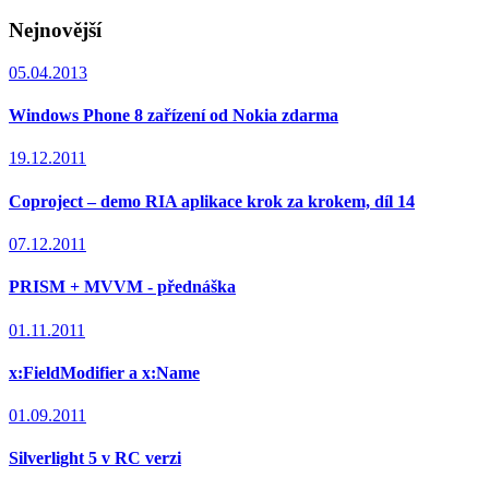
Nejnovější
05.04.2013
Windows Phone 8 zařízení od Nokia zdarma
19.12.2011
Coproject – demo RIA aplikace krok za krokem, díl 14
07.12.2011
PRISM + MVVM - přednáška
01.11.2011
x:FieldModifier a x:Name
01.09.2011
Silverlight 5 v RC verzi