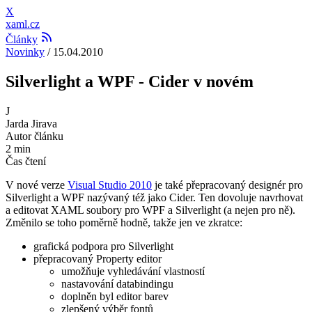
X
xaml.cz
Články
Novinky
/
15.04.2010
Silverlight a WPF - Cider v novém
J
Jarda Jirava
Autor článku
2 min
Čas čtení
V nové verze
Visual Studio 2010
je také přepracovaný designér pro
Silverlight a WPF nazývaný též jako Cider. Ten dovoluje navrhovat
a editovat XAML soubory pro WPF a Silverlight (a nejen pro ně).
Změnilo se toho poměrně hodně, takže jen ve zkratce:
grafická podpora pro Silverlight
přepracovaný Property editor
umožňuje vyhledávání vlastností
nastavování databindingu
doplněn byl editor barev
zlepšený výběr fontů