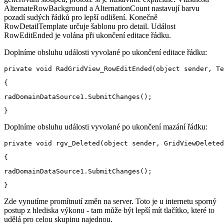
AlternateRowBackground a AlternationCount nastavují barvu
pozadí sudých řádků pro lepší odlišení. Konečně
RowDetailTemplate určuje šablonu pro detail. Událost
RowEditEnded je volána při ukončení editace řádku.
Doplníme obsluhu události vyvolané po ukončení editace řádku:
Doplníme obsluhu události vyvolané po ukončení mazání řádku:
Zde vynutíme promítnutí změn na server. Toto je u internetu sporný
postup z hlediska výkonu - tam může být lepší mít tlačítko, které to
udělá pro celou skupinu najednou.