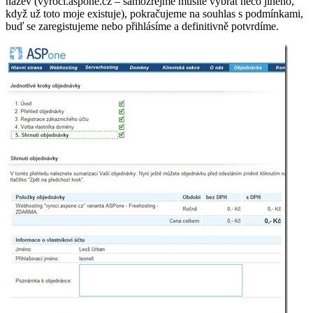
název (vyroci.aspone.cz – samozřejmě musíte vybrat něco jiného,
když už toto moje existuje), pokračujeme na souhlas s podmínkami,
buď se zaregistujeme nebo přihlásíme a definitivně potvrdíme.