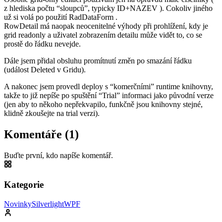
z hlediska počtu “sloupců”, typicky ID+NAZEV ). Cokoliv jiného
už si volá po použití RadDataForm .
RowDetail má naopak neocenitelné výhody při prohlížení, kdy je
grid readonly a uživatel zobrazením detailu může vidět to, co se
prostě do řádku nevejde.
Dále jsem přidal obsluhu promítnutí změn po smazání řádku
(událost Deleted v Gridu).
A nakonec jsem provedl deploy s “komerčními” runtime knihovny,
takže to již nepíše po spuštění “Trial” informaci jako původní verze
(jen aby to někoho nepřekvapilo, funkčně jsou knihovny stejné,
klidně zkoušejte na trial verzi).
Komentáře (1)
Buďte první, kdo napíše komentář.
Kategorie
Novinky
Silverlight
WPF