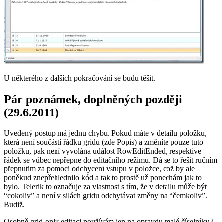
U některého z dalších pokračování se budu těšit.
Pár poznámek, doplněných později
(29.6.2011)
Uvedený postup má jednu chybu. Pokud máte v detailu položku,
která není součástí řádku gridu (zde Popis) a změníte pouze tuto
položku, pak není vyvolána událost RowEditEnded, respektive
řádek se vůbec nepřepne do editačního režimu. Dá se to řešit ručním
přepnutím za pomoci odchycení vstupu v položce, což by ale
poněkud znepřehlednilo kód a tak to prostě už ponechám jak to
bylo. Telerik to označuje za vlastnost s tím, že v detailu může být
“cokoliv” a není v silách gridu odchytávat změny na “čemkoliv”.
Budiž.
Osobně grid-only editaci používám jen na opravdu malé číselníky (