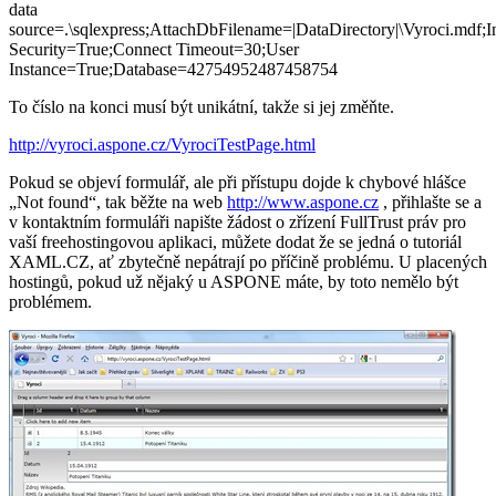
data
source=.\sqlexpress;AttachDbFilename=|DataDirectory|\Vyroci.mdf;I
Security=True;Connect Timeout=30;User
Instance=True;Database=42754952487458754
To číslo na konci musí být unikátní, takže si jej změňte.
http://vyroci.aspone.cz/VyrociTestPage.html
Pokud se objeví formulář, ale při přístupu dojde k chybové hlášce
„Not found“, tak běžte na web
http://www.aspone.cz
, přihlašte se a
v kontaktním formuláři napište žádost o zřízení FullTrust práv pro
vaší freehostingovou aplikaci, můžete dodat že se jedná o tutoriál
XAML.CZ, ať zbytečně nepátrají po příčině problému. U placených
hostingů, pokud už nějaký u ASPONE máte, by toto nemělo být
problémem.