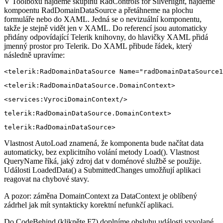
V Toolboxu najdeme skupinu RadControls for Silverlight, najdeme
kompoentu RadDomainDataSource a přetáhneme na plochu
formuláře nebo do XAML. Jedná se o nevizuální komponentu,
takže je stejně vidět jen v XAML. Do referencí jsou automaticky
přidány odpovídající Telerik knihovny, do hlavičky XAML přidá
jmenný prostor pro Telerik. Do XAML přibude řádek, který
následně upravíme:
Vlastnost AutoLoad znamená, že komponenta bude načítat data
automaticky, bez explicitního volání metody Load(). Vlastnost
QueryName říká, jaký zdroj dat v doménové službě se použije.
Události LoadedData() a SubmittedChanges umožňují aplikaci
reagovat na chybové stavy.
A pozor: záměna DomainContext za DataContext je oblíbený
zádrhel jak mít syntakticky korektní nefunkčí aplikaci.
Do CodeBehind (klikněte F7) doplníme obsluhu události vyvolané