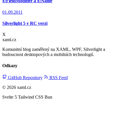
x:FieldModifier a x:Name
01.09.2011
Silverlight 5 v RC verzi
X
xaml.cz
Komunitní blog zaměřený na XAML, WPF, Silverlight a
budoucnost desktopových a mobilních technologií.
Odkazy
GitHub Repository
RSS Feed
© 2026 xaml.cz
Svelte 5
Tailwind CSS
Bun