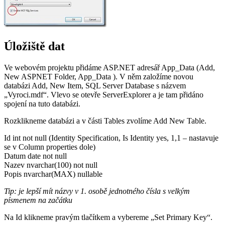
Úložiště dat
Ve webovém projektu přidáme ASP.NET adresář App_Data (Add,
New ASPNET Folder, App_Data ). V něm založíme novou
databázi Add, New Item, SQL Server Database s názvem
„Vyroci.mdf“. Vlevo se otevře ServerExplorer a je tam přidáno
spojení na tuto databázi.
Rozklikneme databázi a v části Tables zvolíme Add New Table.
Id int not null (Identity Specification, Is Identity yes, 1,1 – nastavuje
se v Column properties dole)
Datum date not null
Nazev nvarchar(100) not null
Popis nvarchar(MAX) nullable
Tip: je lepší mít názvy v 1. osobě jednotného čísla s velkým
písmenem na začátku
Na Id klikneme pravým tlačítkem a vybereme „Set Primary Key“.