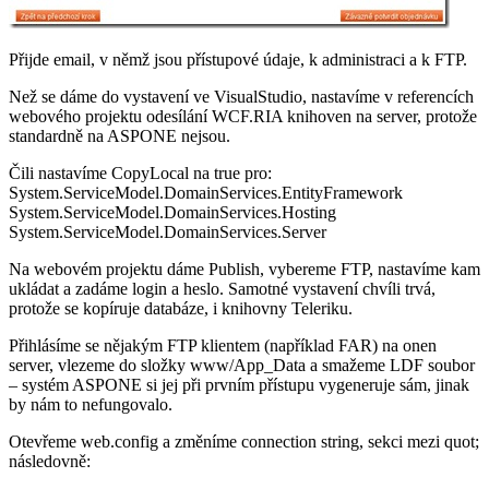
Přijde email, v němž jsou přístupové údaje, k administraci a k FTP.
Než se dáme do vystavení ve VisualStudio, nastavíme v referencích
webového projektu odesílání WCF.RIA knihoven na server, protože
standardně na ASPONE nejsou.
Čili nastavíme CopyLocal na true pro:
System.ServiceModel.DomainServices.EntityFramework
System.ServiceModel.DomainServices.Hosting
System.ServiceModel.DomainServices.Server
Na webovém projektu dáme Publish, vybereme FTP, nastavíme kam
ukládat a zadáme login a heslo. Samotné vystavení chvíli trvá,
protože se kopíruje databáze, i knihovny Teleriku.
Přihlásíme se nějakým FTP klientem (například FAR) na onen
server, vlezeme do složky www/App_Data a smažeme LDF soubor
– systém ASPONE si jej při prvním přístupu vygeneruje sám, jinak
by nám to nefungovalo.
Otevřeme web.config a změníme connection string, sekci mezi quot;
následovně: