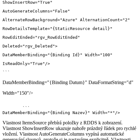
DataMemberBinding="{Binding Datum}" DataFormatString="d"
Width="150"/>
	```

Vlastnost ItemsSource přebírá položky z RDDS k zobrazení.
Vlastnost ShowInsertRow ukazuje nahoře prázdný řádek pro rychlé
vložení. Vlastnost AutoGenerateColumns vypíná automatické
generování sloupců, protože si je nastavíme explicitně. Vlastnosti