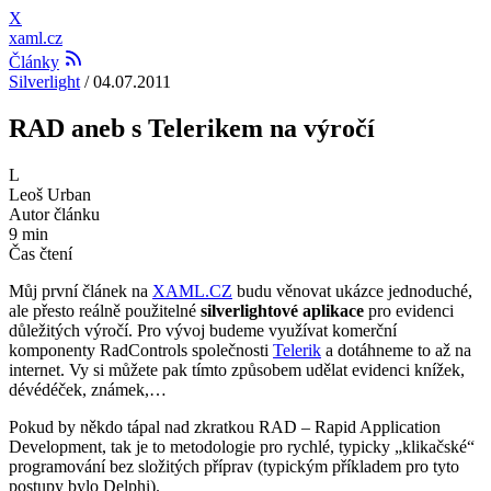
X
xaml.cz
Články
Silverlight
/
04.07.2011
RAD aneb s Telerikem na výročí
L
Leoš Urban
Autor článku
9 min
Čas čtení
Můj první článek na
XAML.CZ
budu věnovat ukázce jednoduché,
ale přesto reálně použitelné
silverlightové aplikace
pro evidenci
důležitých výročí. Pro vývoj budeme využívat komerční
komponenty RadControls společnosti
Telerik
a dotáhneme to až na
internet. Vy si můžete pak tímto způsobem udělat evidenci knížek,
dévédéček, známek,…
Pokud by někdo tápal nad zkratkou RAD – Rapid Application
Development, tak je to metodologie pro rychlé, typicky „klikačské“
programování bez složitých příprav (typickým příkladem pro tyto
postupy bylo Delphi).