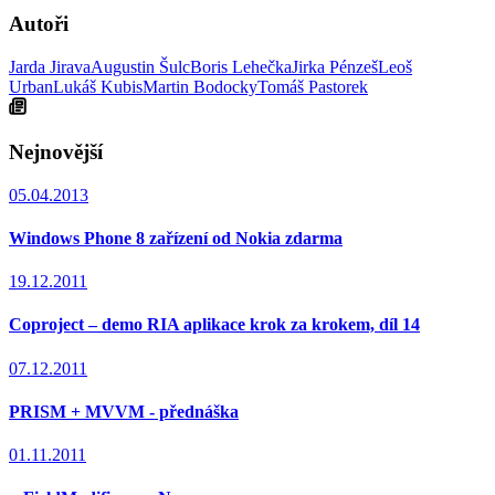
Autoři
Jarda Jirava
Augustin Šulc
Boris Lehečka
Jirka Pénzeš
Leoš
Urban
Lukáš Kubis
Martin Bodocky
Tomáš Pastorek
Nejnovější
05.04.2013
Windows Phone 8 zařízení od Nokia zdarma
19.12.2011
Coproject – demo RIA aplikace krok za krokem, díl 14
07.12.2011
PRISM + MVVM - přednáška
01.11.2011