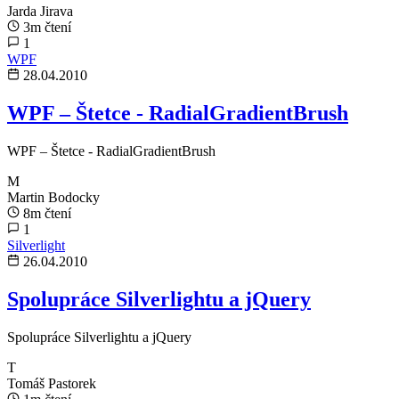
Jarda Jirava
3m čtení
1
WPF
28.04.2010
WPF – Štetce - RadialGradientBrush
WPF – Štetce - RadialGradientBrush
M
Martin Bodocky
8m čtení
1
Silverlight
26.04.2010
Spolupráce Silverlightu a jQuery
Spolupráce Silverlightu a jQuery
T
Tomáš Pastorek