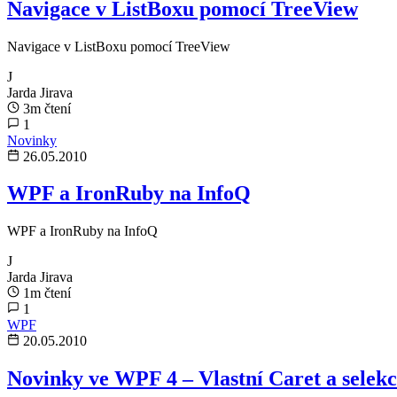
Navigace v ListBoxu pomocí TreeView
Navigace v ListBoxu pomocí TreeView
J
Jarda Jirava
3m čtení
1
Novinky
26.05.2010
WPF a IronRuby na InfoQ
WPF a IronRuby na InfoQ
J
Jarda Jirava
1m čtení
1
WPF
20.05.2010
Novinky ve WPF 4 – Vlastní Caret a selek