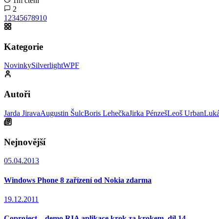
1m čtení
2
1
2
3
4
5
6
7
8
9
10
Kategorie
Novinky
Silverlight
WPF
Autoři
Jarda Jirava
Augustin Šulc
Boris Lehečka
Jirka Pénzeš
Leoš Urban
Luká
Nejnovější
05.04.2013
Windows Phone 8 zařízení od Nokia zdarma
19.12.2011
Coproject – demo RIA aplikace krok za krokem, díl 14