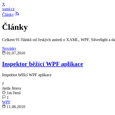
X
xaml.cz
Články
Články
Celkem 91 článků od českých autorů o XAML, WPF, Silverlight a dal
Novinky
01.07.2010
Inspektor běžící WPF aplikace
Inspektor běžící WPF aplikace
J
Jarda Jirava
1m čtení
1
WPF
11.06.2010