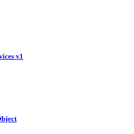
vices v1
bject